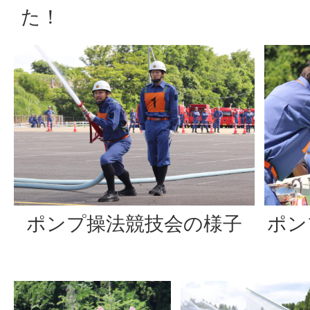
た！
ポン
ポンプ操法競技会の様子