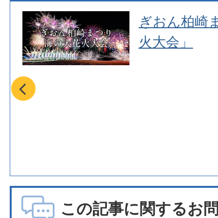
ポス
ぎおん柏崎
ィア
火大会」
年記
この記事に関するお