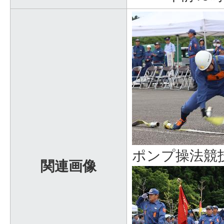
ポンプ操法競
関連画像