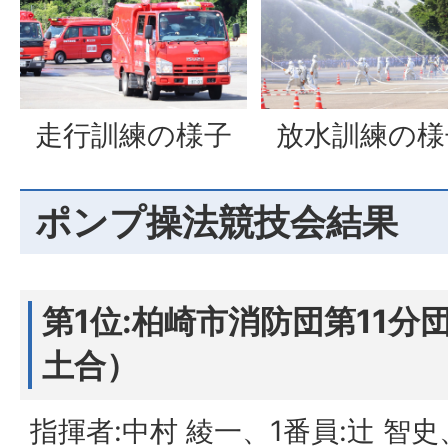
走行訓練の様子
放水訓練の様
ポンプ操法競技会結果
第1位:柏崎市消防団第11分
土合）
指揮者:中村 綾一、1番員:辻 智史