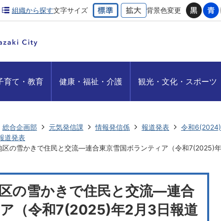
組織から探す
文字サイズ
背景色変更
子育て・教育
健康・福祉・介護
観光・文化・スポーツ
総合企画部
元気発信課
情報発信係
報道発表
令和6(202
月報道発表
区の雪かきで住民と交流―連合東京雪国ボランティア（令和7(2025)年
区の雪かきで住民と交流―連合
（令和7(2025)年2月3日報道