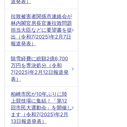
道発表）
拉致被害者関係市連絡会が
林内閣官房長官兼拉致問題
担当大臣などに要望書を提
出（令和7(2025)年2月7日
報道発表）
除雪経費に総額2億6,700
万円を専決処分（令和
7(2025)年2月12日報道発
表）
柏崎市民が10年ぶりに陸
上競技場に集結！「第12
回市民大運動会」を開催し
ます（令和7(2025)年2月
13日報道発表）