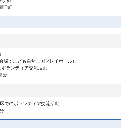
栃ケ原
岡野町
着
式（会場：こども自然王国プレイホール）
でのボランティア交流活動
親会
各地区でのボランティア交流活動
発