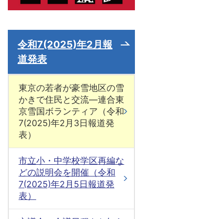
令和7(2025)年2月報
道発表
東京の若者が豪雪地区の雪
かきで住民と交流―連合東
京雪国ボランティア（令和
7(2025)年2月3日報道発
表）
市立小・中学校学区再編な
どの説明会を開催（令和
7(2025)年2月5日報道発
表）