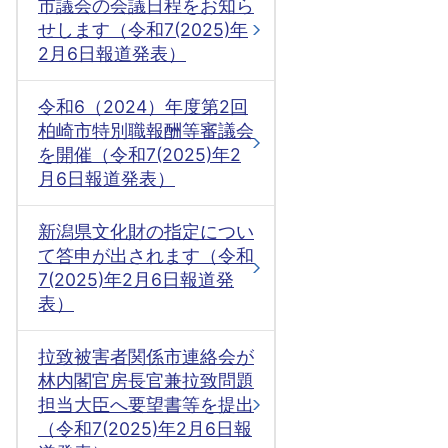
市議会の会議日程をお知ら
せします（令和7(2025)年
2月6日報道発表）
令和6（2024）年度第2回
柏崎市特別職報酬等審議会
を開催（令和7(2025)年2
月6日報道発表）
新潟県文化財の指定につい
て答申が出されます（令和
7(2025)年2月6日報道発
表）
拉致被害者関係市連絡会が
林内閣官房長官兼拉致問題
担当大臣へ要望書等を提出
（令和7(2025)年2月6日報