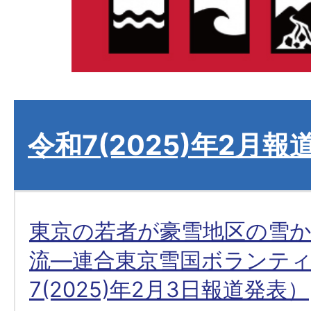
令和7(2025)年2月報
東京の若者が豪雪地区の雪
流―連合東京雪国ボランテ
7(2025)年2月3日報道発表）