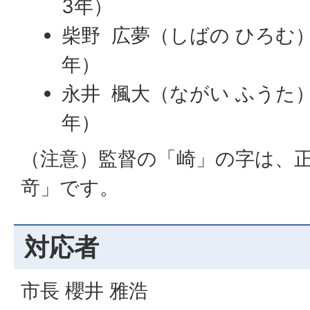
3年）
柴野 広夢（しばの ひろむ
年）
永井 楓大（ながい ふうた
年）
（注意）監督の「崎」の字は、
竒」です。
対応者
市長 櫻井 雅浩