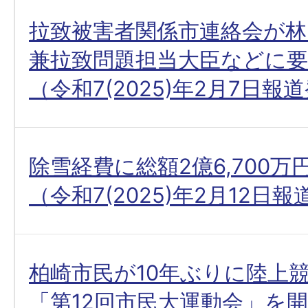
拉致被害者関係市連絡会が林
兼拉致問題担当大臣などに要
（令和7(2025)年2月7日報
除雪経費に総額2億6,700
（令和7(2025)年2月12日
柏崎市民が10年ぶりに陸上
「第12回市民大運動会」を