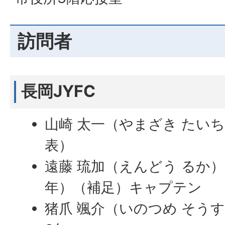
訪問者
長岡JYFC
山崎 太一（やまざき たい
表）
遠藤 琉加（えんどう るか
年）（補足）キャプテン
猪爪 颯介（いのつめ そう