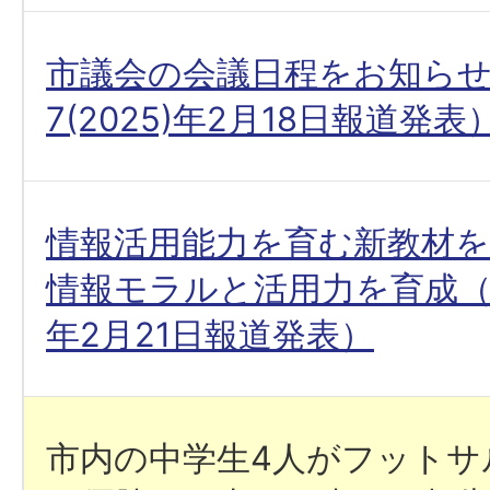
市議会の会議日程をお知ら
7(2025)年2月18日報道発表
情報活用能力を育む新教材を
情報モラルと活用力を育成（令和
年2月21日報道発表）
市内の中学生4人がフットサ