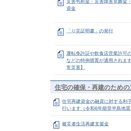
災害弔慰金・災害障害見舞金
資金
「り災証明書」の発行
運転免許証や飲食店営業許可
などの特例措置が適用されま
常災害】
住宅の確保・再建のための
住宅再建資金の融資に対する利
行います（令和6年能登半島地震
被災者生活再建支援金