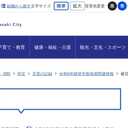
組織から探す
文字サイズ
背景色変更
子育て・教育
健康・福祉・介護
観光・文化・スポーツ
・消防
防災
災害の記録
令和6年能登半島地震関連情報
被
へ