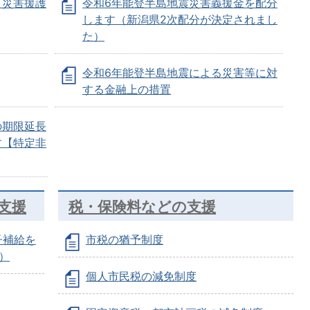
・災害援護
令和6年能登半島地震災害義援金を配分
します（新潟県2次配分が決定されまし
た）
令和6年能登半島地震による災害等に対
する金融上の措置
の期限延長
す【特定非
支援
税・保険料などの支援
子補給を
市税の猶予制度
）
個人市民税の減免制度