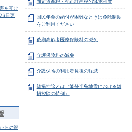
固定資産税・都市計画税の減免制度
害を受け
26日更
国民年金の納付が困難なときは免除制度
をご利用ください
後期高齢者医療保険料の減免
介護保険料の減免
介護保険の利用者負担の軽減
雑損控除とは（能登半島地震における雑
損控除の特例）
援
からの復