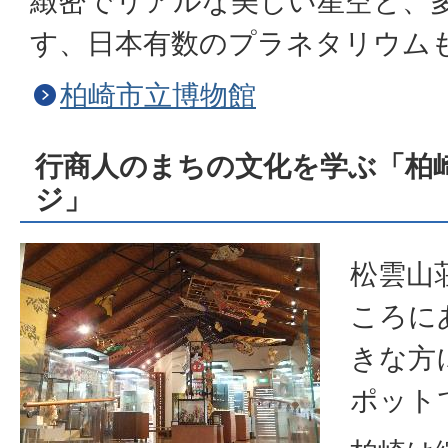
緻密でリアルな美しい星空と、
す、日本有数のプラネタリウム
柏崎市立博物館
行商人のまちの文化を学ぶ「柏
ジ」
松雲山
ころに
きな方
ポット