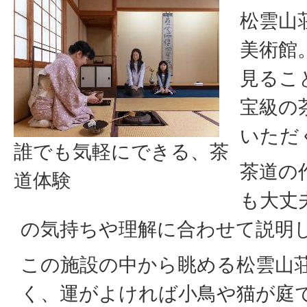
松雲山
美術館
見るこ
宝級の
いただ
誰でも気軽にできる、茶
茶道の
道体験
も大丈
の気持ちや理解に合わせて説明
この施設の中から眺める松雲山
く、運がよければ小鳥や猫が庭