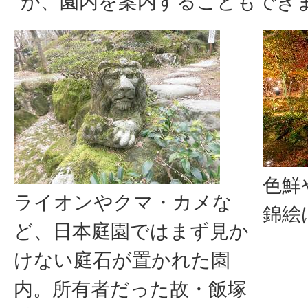
が、園内を案内することもでき
色鮮
ライオンやクマ・カメな
錦絵
ど、日本庭園ではまず見か
けない庭石が置かれた園
内。所有者だった故・飯塚