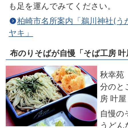
も足を運んでみてください。
柏崎市名所案内「鵜川神社(う
ヤキ」
布のりそばが自慢「そば工房 叶
秋幸苑
分のと
房 叶
自慢の
うどん