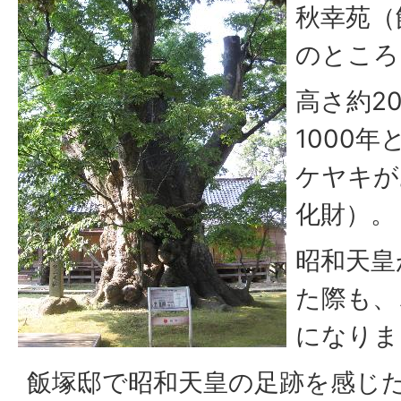
秋幸苑（
のところ
高さ約2
1000
ケヤキが
化財）。
昭和天皇
た際も、
になりま
飯塚邸で昭和天皇の足跡を感じ