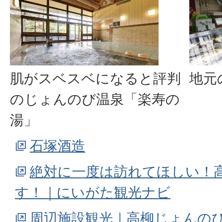
肌がスベスベになると評判
地元
のじょんのび温泉「楽寿の
湯」
石塚酒造
絶対に一度は訪れてほしい！
す！｜にいがた観光ナビ
周辺施設観光｜高柳じょんの