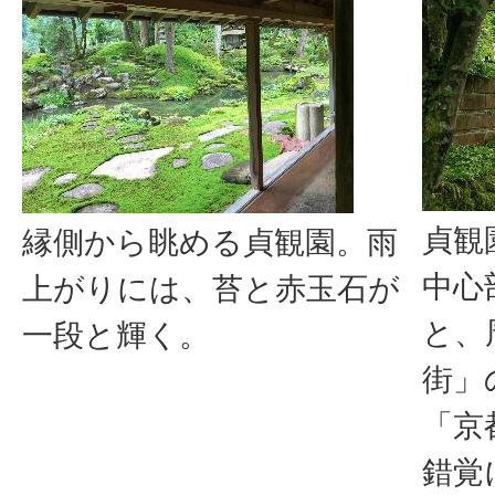
貞観
縁側から眺める貞観園。雨
中心
上がりには、苔と赤玉石が
と、
一段と輝く。
街」
「京
錯覚