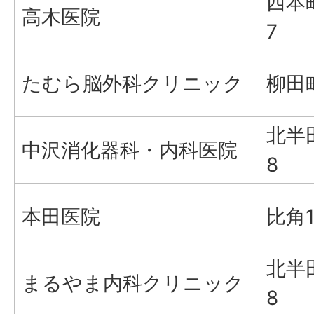
西本町
高木医院
7
たむら脳外科クリニック
柳田町
北半田
中沢消化器科・内科医院
8
本田医院
比角1
北半田
まるやま内科クリニック
8