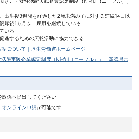
き方・女性活躍実践企業認定制度（Ni-ful（ニーフル））
、出生後8週間を経過した2歳未満の子に対する連続14日以
復帰後1カ月以上雇用を継続している
ている
促進するための広報活動に協力できる
出等について｜厚生労働省ホームページ
活躍実践企業認定制度（Ni-ful（ニーフル））｜新潟県ホ
労政係へ提出してください。
、
オンライン申請
が可能です。