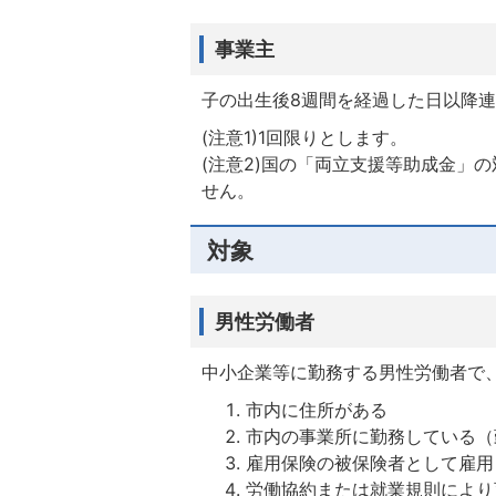
事業主
子の出生後8週間を経過した日以降連
(注意1)1回限りとします。
(注意2)国の「両立支援等助成金」
せん。
対象
男性労働者
中小企業等に勤務する男性労働者で
市内に住所がある
市内の事業所に勤務している（
雇用保険の被保険者として雇用
労働協約または就業規則により