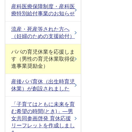
産科医療保障制度・産科医
療特別給付事業のお知らせ
流産・死産等された方へ
（妊婦のための支援給付）
パパの育児休業を応援しま
す（男性の育児休業取得促
進事業奨励金）
産後パパ育休（出生時育児
休業）が創設されました
「子育てはともに未来を育
む希望の時間(とき)」―男
女共同参画啓発 育休応援
リーフレットを作成しまし