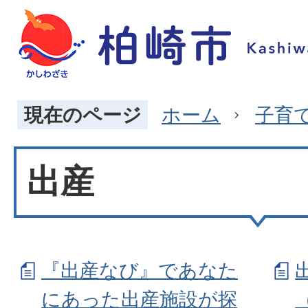
現在のページ
ホーム
子育
出産
『出産なび』であなた
にあった出産施設が探