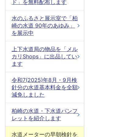
ド」を無料配布します
水のふるさと展示室で「柏
崎の水道 90年のあゆみ」
を展示中
上下水道局の物品を「メル
カリShops」に出品してい
ます
令和7(2025)年8月・9月検
針分の水道基本料金を全額
減免しました
柏崎の水道・下水道パンフ
レットを紹介します
水道メーターの早朝検針を