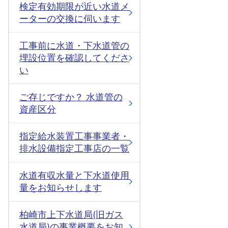
検定有効期限が近い水道メ
ーターの交換に伺います
工事前に水道・下水道管の
埋設位置を確認してくださ
い
ご存じですか？ 水道管の
資産区分
指定給水装置工事事業者・
排水設備指定工事店の一覧
水道有収水量と下水道使用
量をお知らせします
柏崎市上下水道局(旧ガス
水道局)の事業概要をお知