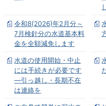
令和8(2026)年2月分～
7月検針分の水道基本料
金を全額減免します
水道の使用開始・中止
には手続きが必要です
―引っ越し・長期不在
は連絡を