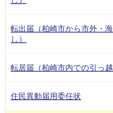
転出届（柏崎市から市外・
し）
転居届（柏崎市内での引っ
住民異動届用委任状