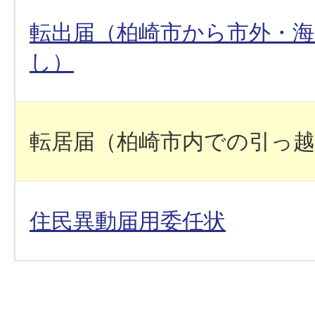
転出届（柏崎市から市外・
し）
転居届（柏崎市内での引っ
住民異動届用委任状