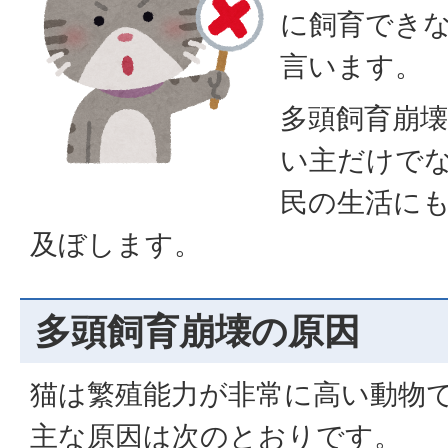
に飼育でき
言います。
多頭飼育崩
い主だけで
民の生活に
及ぼします。
多頭飼育崩壊の原因
猫は繁殖能力が非常に高い動物
主な原因は次のとおりです。