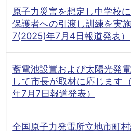
原子力災害を想定し中学校
保護者への引渡し訓練を実
7(2025)年7月4日報道発表）
蓄電池設置および太陽光発電
して市長が取材に応じます（令和
年7月7日報道発表）
全国原子力発電所立地市町村