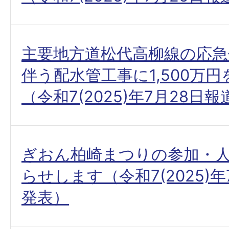
主要地方道松代高柳線の応急
伴う配水管工事に1,500万
（令和7(2025)年7月28日
ぎおん柏崎まつりの参加・
らせします（令和7(2025)年
発表）