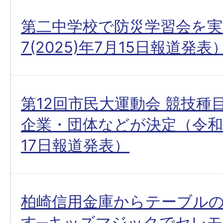
第二中学校で防災学習会を実
7(2025)年7月15日報道発表
第12回市民大運動会 競技種
企業・団体などが決定（令和7(
17日報道発表）
柏崎信用金庫からテーブル
す─キッズマジックでセレ