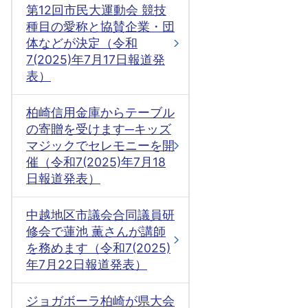
第12回市民大運動会 競技
種目の愛称と協賛企業・団
体などが決定（令和
7(2025)年7月17日報道発
表）
柏崎信用金庫からテーブル
の寄贈を受けます─キッズ
マジックでセレモニーを開
催（令和7(2025)年7月18
日報道発表）
中越地区市議会合同議員研
修会で蓮池 薫さんが講師
を務めます（令和7(2025)
年7月22日報道発表）
ジョガボーラ柏崎が県大会