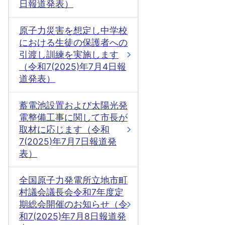
日報道発表）
原子力災害を想定し中学校
における生徒の保護者への
引渡し訓練を実施します
（令和7(2025)年7月4日報
道発表）
蓄電池設置および太陽光発
電整備工事に関して市長が
取材に応じます（令和
7(2025)年7月7日報道発
表）
全国原子力発電所立地市町
村議会議長会令和7年度定
期総会開催のお知らせ（令
和7(2025)年7月8日報道発