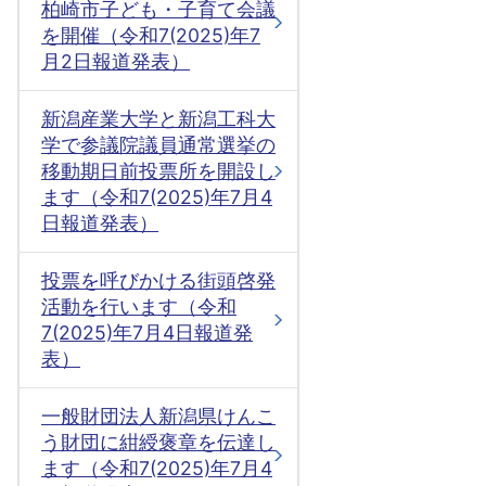
柏崎市子ども・子育て会議
を開催（令和7(2025)年7
月2日報道発表）
新潟産業大学と新潟工科大
学で参議院議員通常選挙の
移動期日前投票所を開設し
ます（令和7(2025)年7月4
日報道発表）
投票を呼びかける街頭啓発
活動を行います（令和
7(2025)年7月4日報道発
表）
一般財団法人新潟県けんこ
う財団に紺綬褒章を伝達し
ます（令和7(2025)年7月4