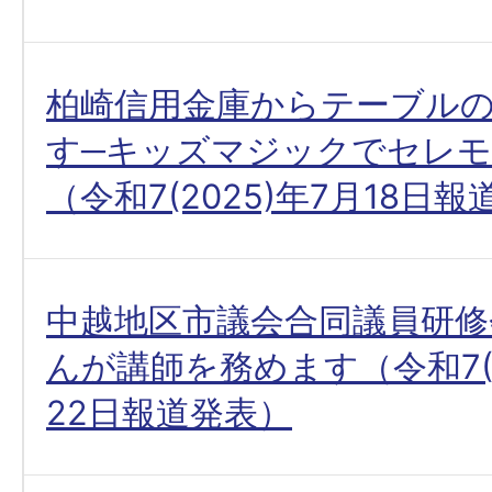
柏崎信用金庫からテーブル
す─キッズマジックでセレ
（令和7(2025)年7月18日
中越地区市議会合同議員研修
んが講師を務めます（令和7(2
22日報道発表）