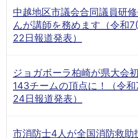
中越地区市議会合同議員研修
んが講師を務めます（令和7(2
22日報道発表）
ジョガボーラ柏崎が県大会初
143チームの頂点に！（令和7(
24日報道発表）
市消防士4人が全国消防救助