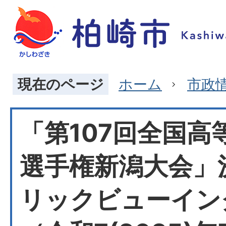
現在のページ
ホーム
市政
「第107回全国高
選手権新潟大会」
リックビューイン