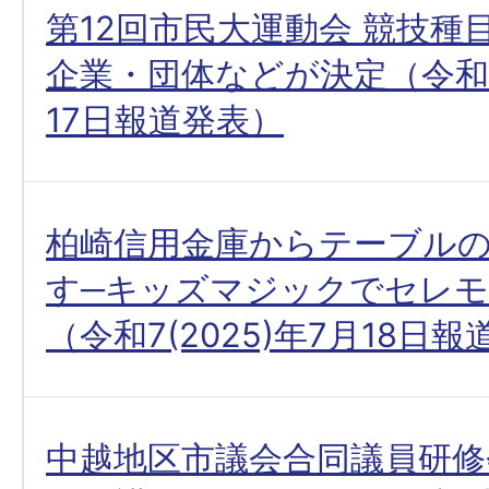
第12回市民大運動会 競技種
企業・団体などが決定（令和7(
17日報道発表）
柏崎信用金庫からテーブル
す─キッズマジックでセレ
（令和7(2025)年7月18日
中越地区市議会合同議員研修