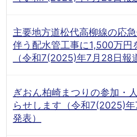
主要地方道松代高柳線の応急
伴う配水管工事に1,500万
（令和7(2025)年7月28日
ぎおん柏崎まつりの参加・
らせします（令和7(2025)年
発表）