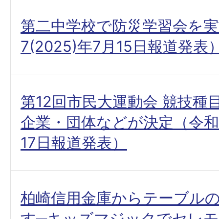
第二中学校で防災学習会を実
7(2025)年7月15日報道発表
第12回市民大運動会 競技種
企業・団体などが決定（令和7(
17日報道発表）
柏崎信用金庫からテーブル
す─キッズマジックでセレ