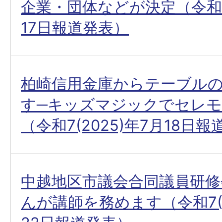
企業・団体などが決定（令和7(
17日報道発表）
柏崎信用金庫からテーブル
す─キッズマジックでセレ
（令和7(2025)年7月18日
中越地区市議会合同議員研修
んが講師を務めます（令和7(2