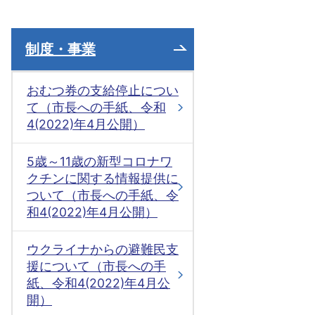
制度・事業
おむつ券の支給停止につい
て（市長への手紙、令和
4(2022)年4月公開）
5歳～11歳の新型コロナワ
クチンに関する情報提供に
ついて（市長への手紙、令
和4(2022)年4月公開）
ウクライナからの避難民支
援について（市長への手
紙、令和4(2022)年4月公
開）