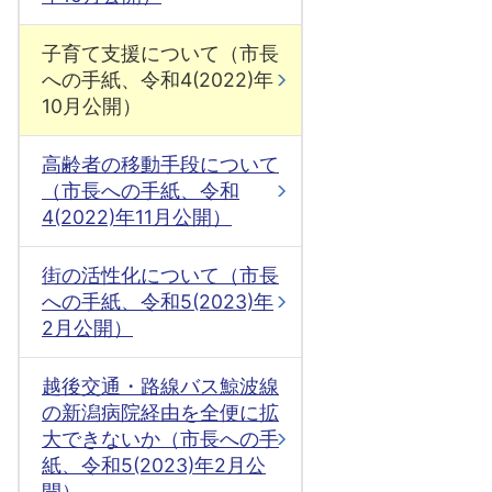
子育て支援について（市長
への手紙、令和4(2022)年
10月公開）
高齢者の移動手段について
（市長への手紙、令和
4(2022)年11月公開）
街の活性化について（市長
への手紙、令和5(2023)年
2月公開）
越後交通・路線バス鯨波線
の新潟病院経由を全便に拡
大できないか（市長への手
紙、令和5(2023)年2月公
開）