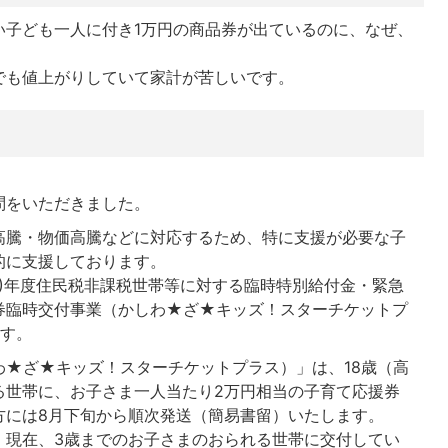
い子ども一人に付き1万円の商品券が出ているのに、なぜ、
でも値上がりしていて家計が苦しいです。
問をいただきました。
高騰・物価高騰などに対応するため、特に支援が必要な子
的に支援しております。
22)年度住民税非課税世帯等に対する臨時特別給付金・緊急
券臨時交付事業（かしわ★ざ★キッズ！スターチケットプ
ます。
わ★ざ★キッズ！スターチケットプラス）」は、18歳（高
る世帯に、お子さま一人当たり2万円相当の子育て応援券
方には8月下旬から順次発送（簡易書留）いたします。
、現在、3歳までのお子さまのおられる世帯に交付してい