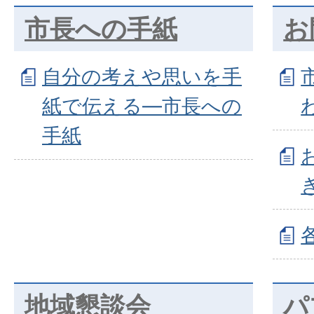
市長への手紙
お
自分の考えや思いを手
紙で伝える―市長への
手紙
地域懇談会
パ