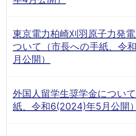
東京電力柏崎刈羽原子力発電
ついて（市長への手紙、令和6(
月公開）
外国人留学生奨学金につい
紙、令和6(2024)年5月公開