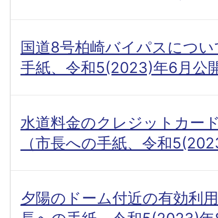
国道8号柏崎バイパスについ
手紙、令和5(2023)年6月公
水道料金のクレジットカー
（市長への手紙、令和5(202
夕陽のドーム付近の有効利用