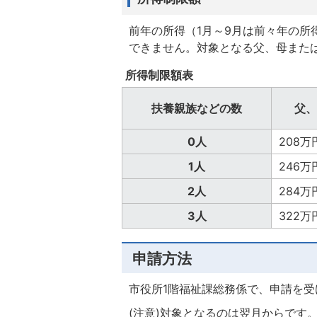
前年の所得（1月～9月は前々年の
できません。対象となる父、母また
所得制限額表
扶養親族などの数
父、
0人
208万
1人
246万
2人
284万
3人
322万
申請方法
市役所1階福祉課総務係で、申請を受
(注意)対象となるのは翌月からです