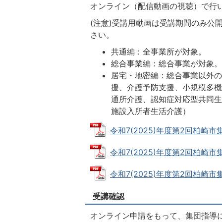
オンライン（配信動画の視聴）で行
(注意)受講用動画は受講期間のみ公
さい。
共通編：全事業所が対象。
総合事業編：総合事業が対象
居宅・地密編：総合事業以外
援、介護予防支援、小規模多
通所介護、認知症対応型共同
施設入所者生活介護）
令和7(2025)年度第2回柏崎市集団
令和7(2025)年度第2回柏崎市集
令和7(2025)年度第2回柏崎市集
受講確認
オンライン申請をもって、集団指導