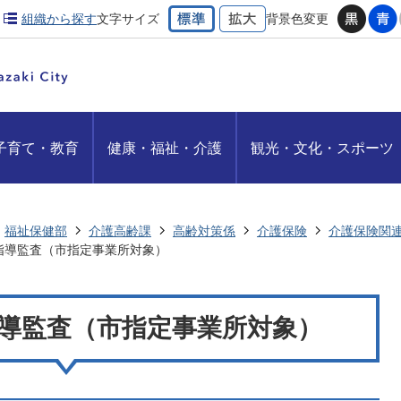
組織から探す
文字サイズ
背景色変更
子育て・教育
健康・福祉・介護
観光・文化・スポーツ
福祉保健部
介護高齢課
高齢対策係
介護保険
介護保険関
指導監査（市指定事業所対象）
導監査（市指定事業所対象）