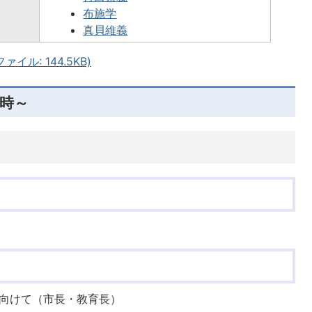
布施学
真貝維義
イル: 144.5KB)
0時～
向けて（市長・教育長）