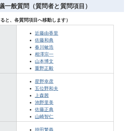
例会議一般質問（質問者と質問項目）
すると、各質問項目へ移動します）
近藤由香里
佐藤和典
春川敏浩
相澤宗一
山本博文
重野正毅
星野幸彦
五位野和夫
上森茜
池野里美
佐藤正典
山崎智仁
持田繁義