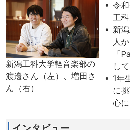
令和
工科
新潟
人か
「P
新潟工科大学軽音楽部の
して
渡邊さん（左）、増田さ
1年
ん（右）
に挑
心に
インタビュー