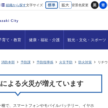
組織から探す
文字サイズ
背景色変更
子育て・教育
健康・福祉・介護
観光・文化・スポーツ
消防本部
予防課
予防指導係
火災予防
防火対策
リチウ
池による火災が増えています
一種で、スマートフォンやモバイルバッテリー、イヤホ