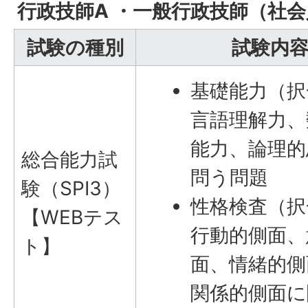
行政技師A ・一般行政技師（社
試験の種別
試験内
基礎能力（択
言語理解力、
能力、論理的
総合能力試
問う問題
験（SPI3）
性格検査（択
【WEBテス
行動的側面、
ト】
面、情緒的側
関係的側面に