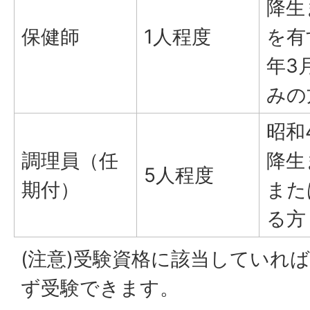
降生
保健師
1人程度
を有
年3
みの
昭和4
調理員（任
降生
5人程度
期付）
また
る方
(注意)受験資格に該当していれ
ず受験できます。