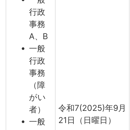
行政
事務
A、B
一般
行政
事務
（障
がい
令和7(2025)年9月
者）
21日（日曜日）
一般