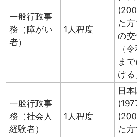
(2
一般行政事
た方
務（障がい
1人程度
の交
者）
（令和
まで
ける
日本
一般行政事
(19
務（社会人
1人程度
(2
経験者）
た方