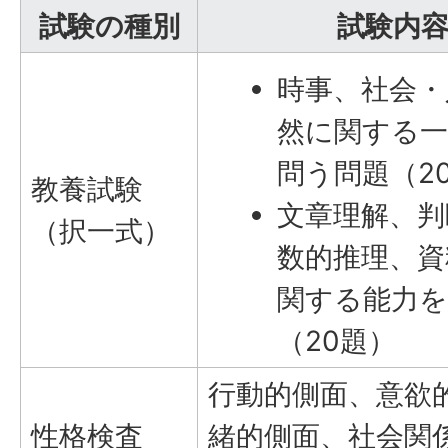
試験の種別
試験内
時事、社会・
然に関する一
問う問題（2
教養試験
文章理解、判
（択一式）
数的推理、資
関する能力を
（20題）
行動的側面、意欲
性格検査
緒的側面、社会関