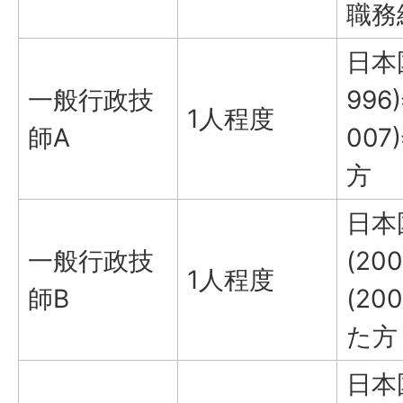
職務
日本
一般行政技
996
1人程度
師A
00
方
日本
一般行政技
(20
1人程度
師B
(2
た方
日本