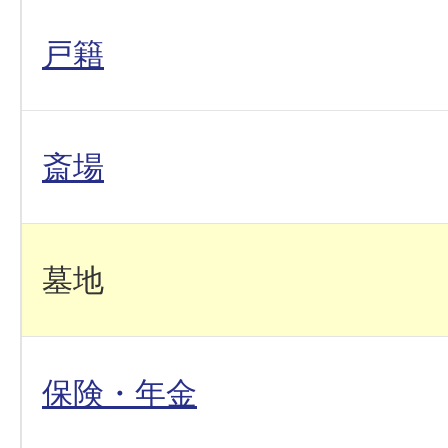
戸籍
斎場
墓地
保険・年金