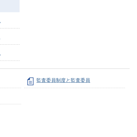
況
況
況
監査委員制度と監査委員