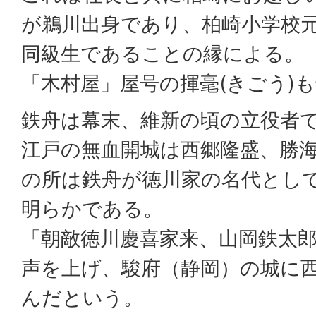
が鵜川出身であり、柏崎小学校
同級生であることの縁による。
「木村屋」屋号の揮毫(きごう)
鉄舟は幕末、維新の頃の立役者
江戸の無血開城は西郷隆盛、勝
の所は鉄舟が徳川家の名代とし
明らかである。
「朝敵徳川慶喜家来、山岡鉄太
声を上げ、駿府（静岡）の城に
んだという。