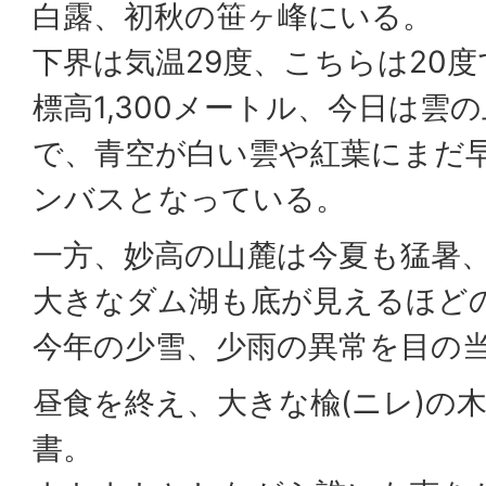
白露、初秋の笹ヶ峰にいる。
下界は気温29度、こちらは20
標高1,300メートル、今日は雲
で、青空が白い雲や紅葉にまだ
ンバスとなっている。
一方、妙高の山麓は今夏も猛暑
大きなダム湖も底が見えるほど
今年の少雪、少雨の異常を目の
昼食を終え、大きな楡(ニレ)の
書。