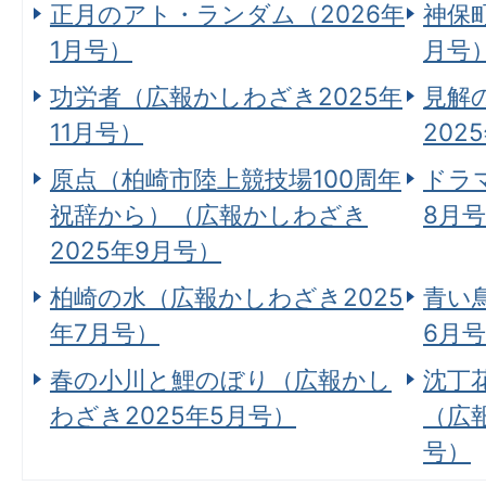
正月のアト・ランダム（2026年
神保町
1月号）
月号
功労者（広報かしわざき2025年
見解
11月号）
202
原点（柏崎市陸上競技場100周年
ドラ
祝辞から）（広報かしわざき
8月
2025年9月号）
柏崎の水（広報かしわざき2025
青い
年7月号）
6月
春の小川と鯉のぼり（広報かし
沈丁
わざき2025年5月号）
（広
号）