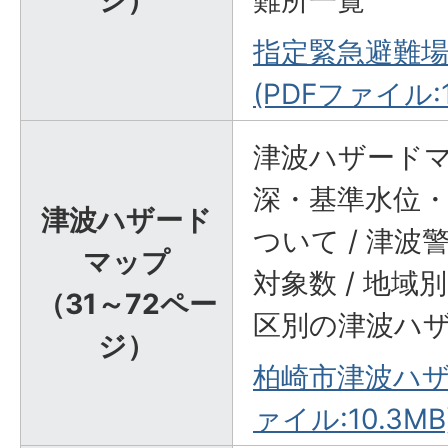
指定緊急避難
(PDFファイル:1
津波ハザードマ
深・基準水位
津波ハザード
ついて / 津
マップ
対象数 / 地域
（31～72ペー
区別の津波ハ
ジ）
柏崎市津波ハザ
ァイル:10.3MB