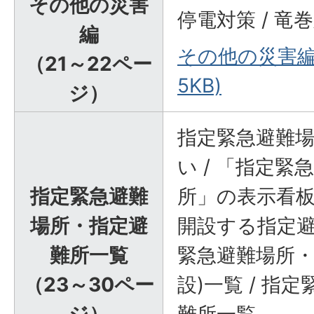
その他の災害
停電対策 / 竜巻
編
その他の災害編(
（21～22ペー
5KB)
ジ）
指定緊急避難
い / 「指定
指定緊急避難
所」の表示看板
場所・指定避
開設する指定避
難所一覧
緊急避難場所・
（23～30ペー
設)一覧 / 指
ジ）
難所一覧