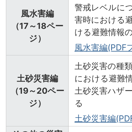
警戒レベルにつ
風水害編
害時における避
（17～18ペー
ける避難情報
ジ）
風水害編(PDFフ
土砂災害の種類
土砂災害編
における避難情
（19～20ペー
土砂災害ハザ
ジ）
る
土砂災害編(PDF