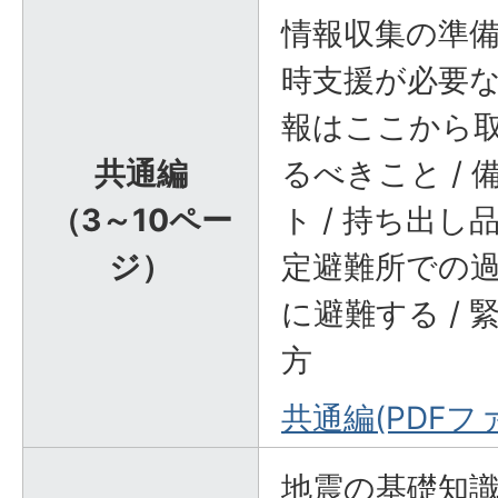
情報収集の準備
時支援が必要な
報はここから取
共通編
るべきこと /
（3～10ペー
ト / 持ち出し
ジ）
定避難所での過
に避難する /
方
共通編(PDFファ
地震の基礎知識