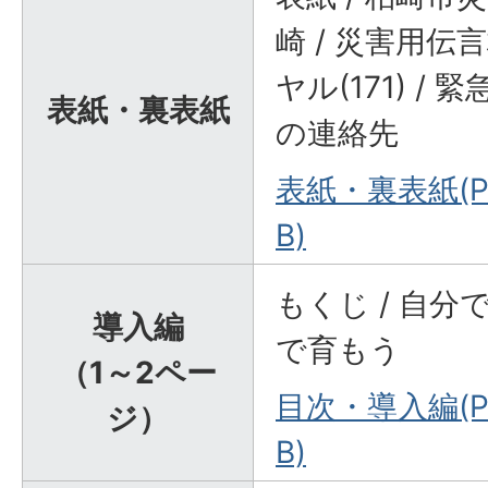
崎 / 災害用伝
ヤル(171) /
表紙・裏表紙
の連絡先
表紙・裏表紙(PD
B)
もくじ / 自
導入編
で育もう
（1～2ペー
目次・導入編(PD
ジ）
B)