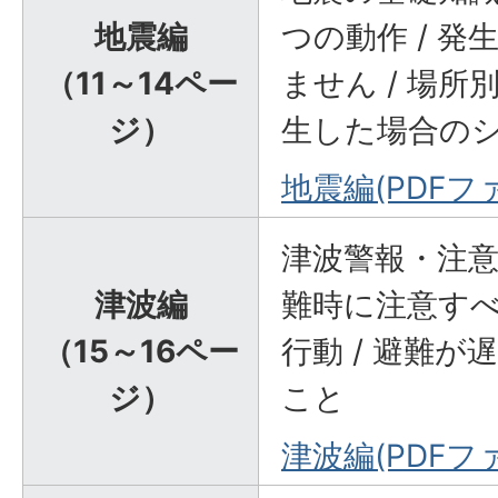
地震編
つの動作 / 
（11～14ペー
ません / 場所
ジ）
生した場合の
地震編(PDFファイ
津波警報・注意
津波編
難時に注意すべ
（15～16ペー
行動 / 避難
ジ）
こと
津波編(PDFファ