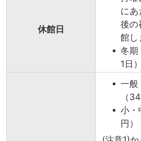
にあ
後の
休館日
館し
冬期
1日
一般
（3
小・
円）
(注意1