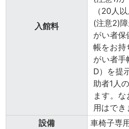
（20人
(注意2
入館料
がい者保
帳をお持
がい者手
D）を提
助者1人
ます。な
用はでき
設備
車椅子専