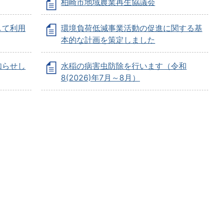
柏崎市地域農業再生協議会
して利用
環境負荷低減事業活動の促進に関する基
本的な計画を策定しました
知らせし
水稲の病害虫防除を行います（令和
8(2026)年7月～8月）