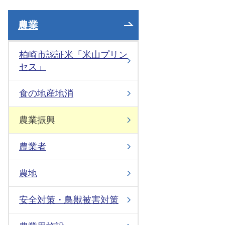
農業
柏崎市認証米「米山プリン
セス」
食の地産地消
農業振興
農業者
農地
安全対策・鳥獣被害対策