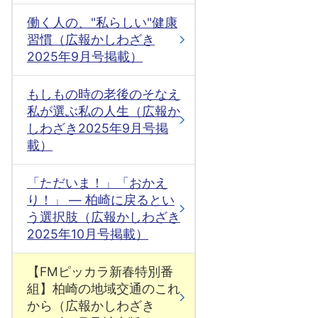
働く人の、"私らしい"健康
習慣（広報かしわざき
2025年9月号掲載）
もしもの時の老後のそなえ
私が選ぶ私の人生（広報か
しわざき2025年9月号掲
載）
「ただいま！」「おかえ
り！」 ― 柏崎に戻るとい
う選択肢（広報かしわざき
2025年10月号掲載）
【FMピッカラ新春特別番
組】柏崎の地域交通のこれ
から（広報かしわざき