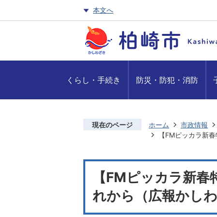
本文へ
くらし・手続き
防災・防犯・消防
現在のページ
ホーム
市政情報
【FMピッカラ新春
【FMピッカラ新春
れから（広報かしわ