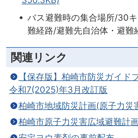
350.3KB)
バス避難時の集合場所/30
難経路/避難先自治体・避難
関連リンク
【保存版】柏崎市防災ガイド
令和7(2025)年3月改訂版
柏崎市地域防災計画(原子力災
柏崎市原子力災害広域避難計
安定ヨウ素剤の事前配布