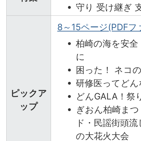
守り 受け継ぎ 
8～15ページ(PDFファ
柏崎の海を安全
に
困った！ ネコ
研修医ってどん
ピックア
どんGALA！祭
ップ
ぎおん柏崎まつ
ド・民謡街頭流
の大花火大会