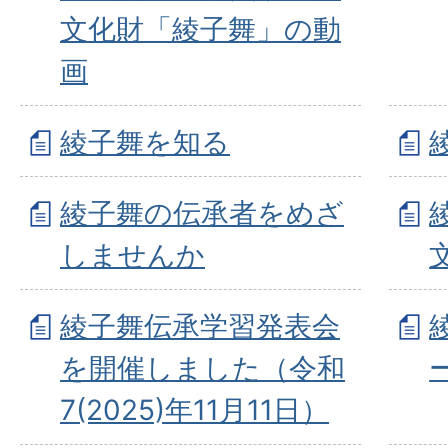
文化財「綾子舞」の動
画
綾子舞を知る
綾子舞の伝承者をめざ
しませんか
綾子舞伝承学習発表会
を開催しました（令和
7(2025)年11月11日）