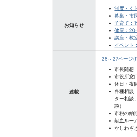
制度・くら
募集・市民
子育て：19
お知らせ
健康：20ペ
講座・教室：
イベント：2
26～27ページ(P
市長随想
市役所窓
休日・夜
各種相談
連載
ター相談
談）
市税の納期
献血ルーム
かしわざき