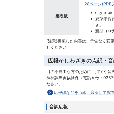
28ページ(PDFフ
city t
裏表紙
愛菜館食
き」
新型コロ
(注意)掲載した内容は、予告なく変
せください。
広報かしわざきの点訳・音
目の不自由な方のために、点字や音
福祉課障害福祉係（電話番号：0257-2
ださい。
広報誌などを点訳、音訳して配
音訳広報