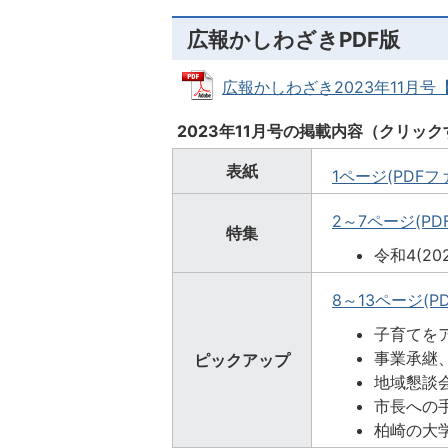
広報かしわざきPDF版
広報かしわざき2023年11月号【一
2023年11月号の掲載内容（クリッ
表紙
1ページ(PDFファ
2～7ページ(PDF
特集
令和4(20
8～13ページ(PD
子育てを
事業承継
ピックアップ
地域懇談
市長への
柏崎の大学によ