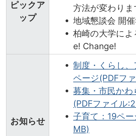
ピックア
方法が変わりま
ップ
地域懇談会 開
柏崎の大学によ
e! Change!
制度・くらし、ア
ページ(PDFファイ
募集・市民かわら
(PDFファイル:2.
子育て：19ページ
お知らせ
MB)