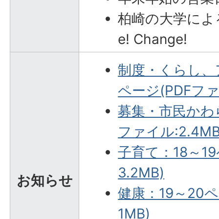
柏崎の大学によるCh
e! Change!
制度・くらし、ア
ページ(PDFファイ
募集・市民かわら
ファイル:2.4MB
子育て：18～19
3.2MB)
お知らせ
健康：19～20ペ
1MB)