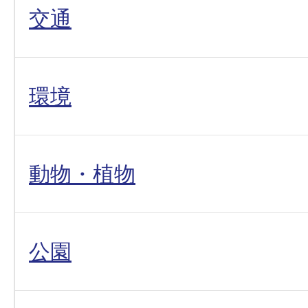
交通
環境
動物・植物
公園